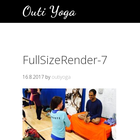
Hyppää
Hyppää
Hyppää
Outi Yoga
ensisijaiseen
pääsisältöön
alatunnisteeseen
valikkoon
FullSizeRender-7
16.8.2017
by
outiyoga